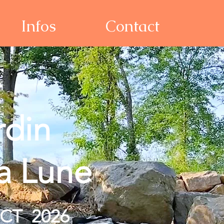
Infos
Contact
rdin
la Lune
 OCT
2026