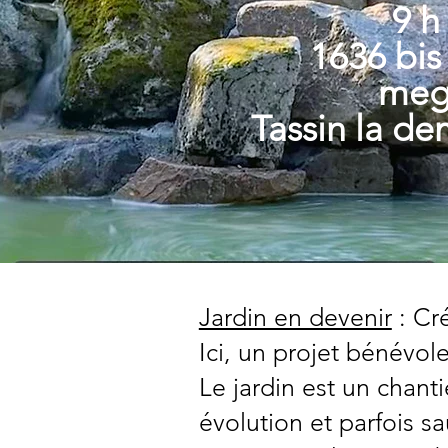
9 h
1636 bis
meg
Tassin la de
Jardin en devenir
: Cr
Ici, un projet bénévole
Le jardin est un chant
évolution et parfois s