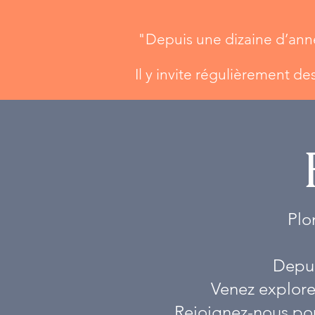
"Depuis une dizaine d’anné
Il y invite régulièrement de
​ Plo
Depuis
Venez explorez
Rejoignez-nous pour 