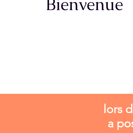
Bienvenue
lors 
a po