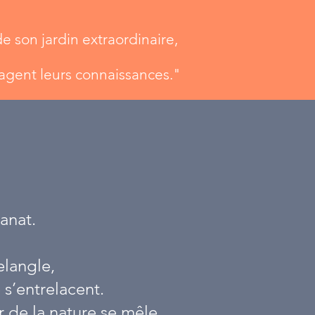
 son jardin extraordinaire,
.
rtagent leurs connaissances."
e
sanat.
langle,
 s’entrelacent.
de la nature se mêle