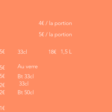
4€ / la portion
5€ / la portion
5€
1,5 L
33cl
18€
Au verre
5€
5€
Bt 33cl
33cl
2€
2€
Bt 50cl
1€