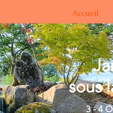
Accueil
Ja
sous 
​3 - 4