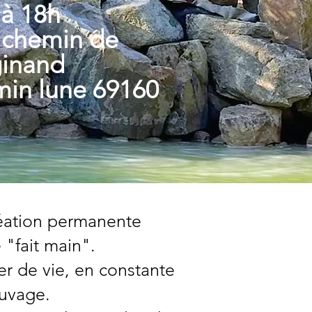
 à 18h
 chemin de
inand
min lune 69160
éation permanente
 "fait main".
ier de vie, en constante
auvage.