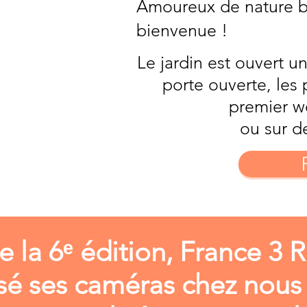
Amoureux de nature br
bienvenue !
Le jardin est ouvert 
porte ouverte, les
premier w
ou sur d
de la 6ᵉ édition, France 3 
sé ses caméras chez nous